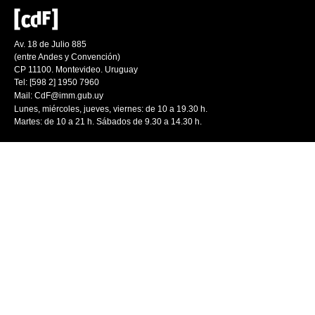
Av. 18 de Julio 885
(entre Andes y Convención)
CP 11100. Montevideo. Uruguay
Tel: [598 2] 1950 7960
Mail:
CdF@imm.gub.uy
Lunes, miércoles, jueves, viernes: de 10 a 19.30 h.
Martes: de 10 a 21 h. Sábados de 9.30 a 14.30 h.