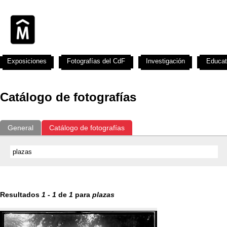
Exposiciones
Fotografías del CdF
Investigación
Educat
Catálogo de fotografías
General
Catálogo de fotografías
Resultados
1
-
1
de
1
para
plazas