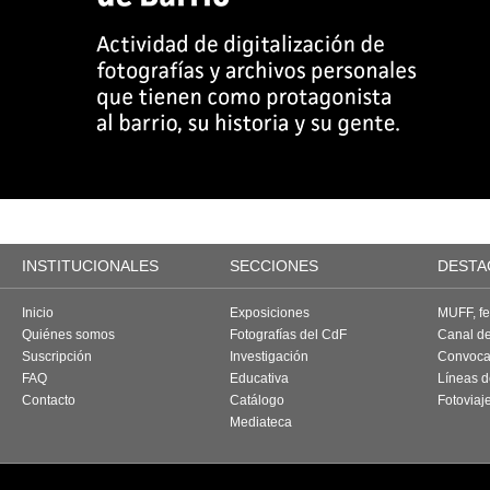
INSTITUCIONALES
SECCIONES
DESTA
Inicio
Exposiciones
MUFF, fes
Quiénes somos
Fotografías del CdF
Canal d
Suscripción
Investigación
Convoca
FAQ
Educativa
Líneas d
Contacto
Catálogo
Fotoviaj
Mediateca