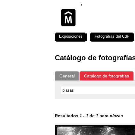
Exposiciones
Fotografías del CdF
Catálogo de fotografía
General
Catálogo de fotografías
Resultados
1
-
1
de
1
para
plazas