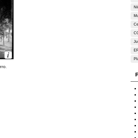
Ni
Mu
Ce
C
Ju
E
Pl
rro.
P