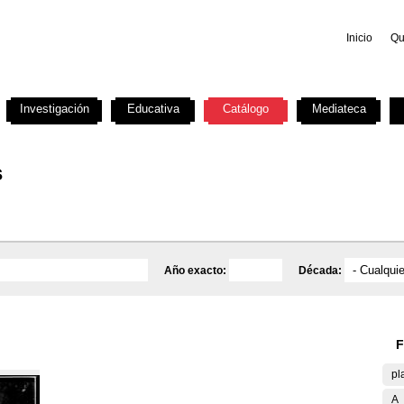
Inicio
Qu
Investigación
Educativa
Catálogo
Mediateca
s
Año exacto:
Década:
F
pl
A