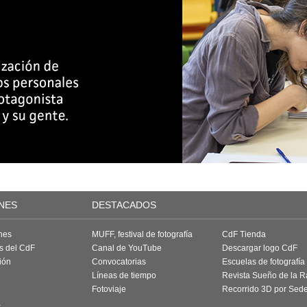
NES
DESTACADOS
nes
MUFF, festival de fotografía
CdF Tienda
as del CdF
Canal de YouTube
Descargar logo CdF
ión
Convocatorias
Escuelas de fotografía
Líneas de tiempo
Revista Sueño de la 
Fotoviaje
Recorrido 3D por Sed
a