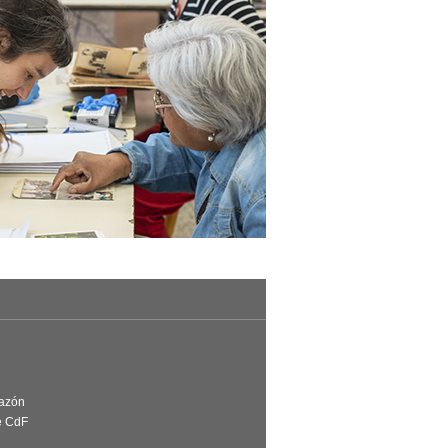
Razón
e CdF