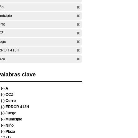
ño
nicipio
rro
CZ
ego
RROR 413H
aza
alabras clave
(-)
A
(-)
CCZ
(-)
Cerro
(-)
ERROR 413H
(-)
Juego
(-)
Municipio
(-)
Niño
(-)
Plaza
17 (1)