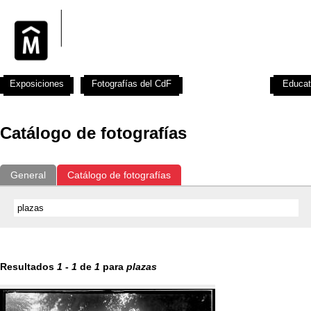
Exposiciones
Fotografías del CdF
Investigación
Educat
Catálogo de fotografías
General
Catálogo de fotografías
Resultados
1
-
1
de
1
para
plazas