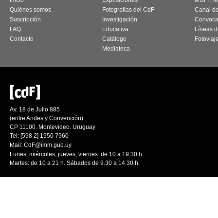
Inicio
Exposiciones
MUFF, fes
Quiénes somos
Fotografías del CdF
Canal d
Suscripción
Investigación
Convoca
FAQ
Educativa
Líneas d
Contacto
Catálogo
Fotoviaj
Mediateca
Av. 18 de Julio 885
(entre Andes y Convención)
CP 11100. Montevideo. Uruguay
Tel: [598 2] 1950 7960
Mail:
CdF@imm.gub.uy
Lunes, miércoles, jueves, viernes: de 10 a 19.30 h.
Martes: de 10 a 21 h. Sábados de 9.30 a 14.30 h.