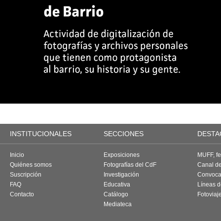
INSTITUCIONALES
SECCIONES
DESTA
Inicio
Exposiciones
MUFF, fes
Quiénes somos
Fotografías del CdF
Canal d
Suscripción
Investigación
Convoca
FAQ
Educativa
Líneas d
Contacto
Catálogo
Fotoviaj
Mediateca