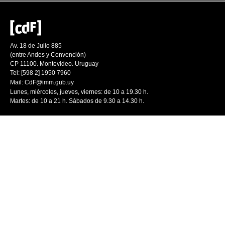
Av. 18 de Julio 885
(entre Andes y Convención)
CP 11100. Montevideo. Uruguay
Tel: [598 2] 1950 7960
Mail:
CdF@imm.gub.uy
Lunes, miércoles, jueves, viernes: de 10 a 19.30 h.
Martes: de 10 a 21 h. Sábados de 9.30 a 14.30 h.