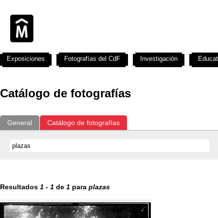
Exposiciones
Fotografías del CdF
Investigación
Educat
Catálogo de fotografías
General
Catálogo de fotografías
Resultados
1
-
1
de
1
para
plazas