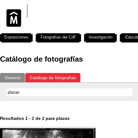
Exposiciones
Fotografías del CdF
Investigación
Educat
Catálogo de fotografías
General
Catálogo de fotografías
Resultados
1
-
1
de
1
para
plazas