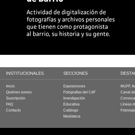
INSTITUCIONALES
SECCIONES
DESTA
Inicio
Exposiciones
MUFF, fes
Quiénes somos
Fotografías del CdF
Canal d
Suscripción
Investigación
Convoca
FAQ
Educativa
Líneas d
Contacto
Catálogo
Fotoviaj
Mediateca