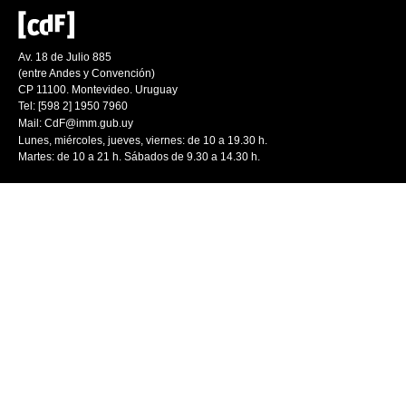
Av. 18 de Julio 885
(entre Andes y Convención)
CP 11100. Montevideo. Uruguay
Tel: [598 2] 1950 7960
Mail:
CdF@imm.gub.uy
Lunes, miércoles, jueves, viernes: de 10 a 19.30 h.
Martes: de 10 a 21 h. Sábados de 9.30 a 14.30 h.