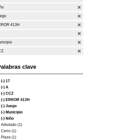
ño
ego
RROR 413H
nicipio
CZ
alabras clave
(-)
17
(-)
A
(-)
CCZ
(-)
ERROR 413H
(-)
Juego
(-)
Municipio
(-)
Niño
Arbolado (1)
Cerro (1)
Plaza (1)