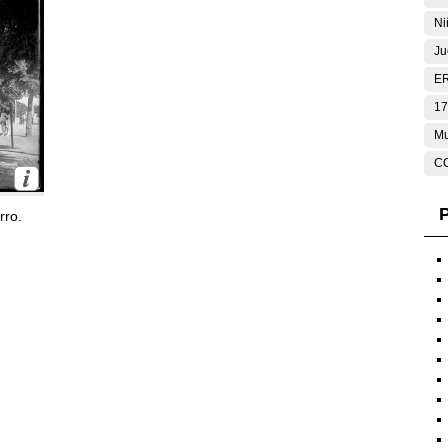
Ni
Ju
E
17
Mu
C
P
rro.