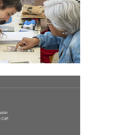
Razón
e CdF