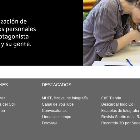
NES
DESTACADOS
nes
MUFF, festival de fotografía
CdF Tienda
as del CdF
Canal de YouTube
Descargar logo CdF
ión
Convocatorias
Escuelas de fotografía
Líneas de tiempo
Revista Sueño de la 
Fotoviaje
Recorrido 3D por Sed
a