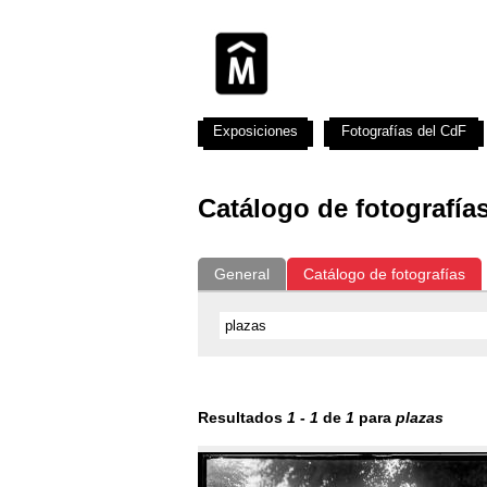
Exposiciones
Fotografías del CdF
Catálogo de fotografía
General
Catálogo de fotografías
Resultados
1
-
1
de
1
para
plazas