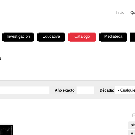
Inicio
Qu
Investigación
Educativa
Catálogo
Mediateca
s
Año exacto:
Década:
F
pl
A