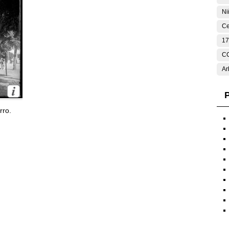
Ni
Ce
17
C
Ar
P
rro.