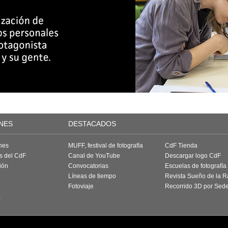
NES
DESTACADOS
nes
MUFF, festival de fotografía
CdF Tienda
as del CdF
Canal de YouTube
Descargar logo CdF
ión
Convocatorias
Escuelas de fotografía
Líneas de tiempo
Revista Sueño de la 
Fotoviaje
Recorrido 3D por Sed
a