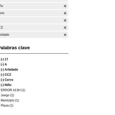
ño
rro
CZ
bolado
alabras clave
(-)
17
(-)
A
(-)
Arbolado
(-)
CCZ
(-)
Cerro
(-)
Niño
ERROR 413H (1)
Juego (1)
Municipio (1)
Plaza (1)