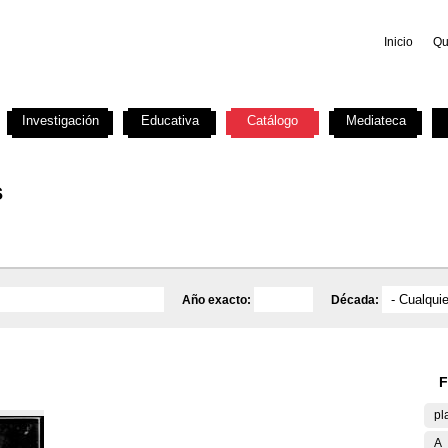
Inicio
Qu
Investigación
Educativa
Catálogo
Mediateca
s
Año exacto:
Década:
F
pl
A