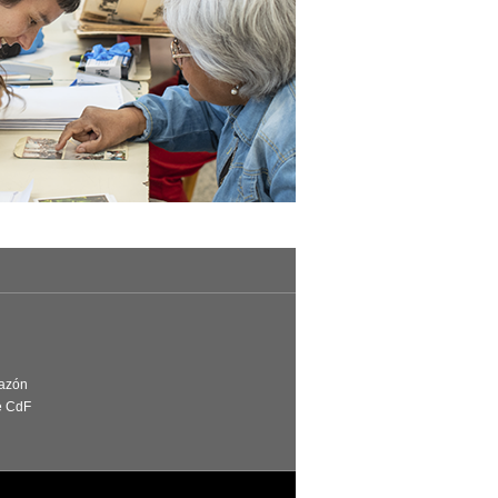
Razón
e CdF