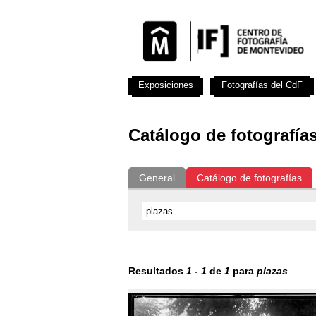
Exposiciones
Fotografías del CdF
Catálogo de fotografía
General
Catálogo de fotografías
Resultados
1
-
1
de
1
para
plazas