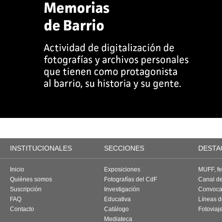
INSTITUCIONALES
SECCIONES
DESTA
Inicio
Exposiciones
MUFF, fes
Quiénes somos
Fotografías del CdF
Canal d
Suscripción
Investigación
Convoca
FAQ
Educativa
Líneas d
Contacto
Catálogo
Fotoviaj
Mediateca