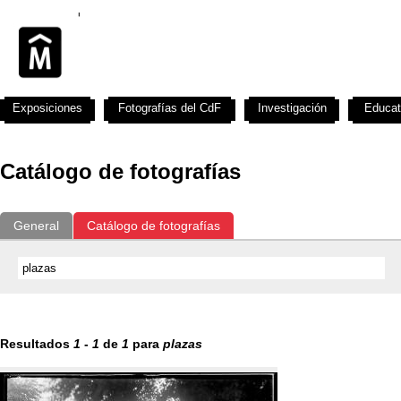
Exposiciones
Fotografías del CdF
Investigación
Educat
Catálogo de fotografías
General
Catálogo de fotografías
Resultados
1
-
1
de
1
para
plazas