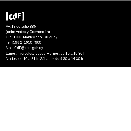
Av. 18 de Julio 885
(entre Andes y Convención)
CP 11100. Montevideo. Uruguay
Tel: [598 2] 1950 7960
Mail:
CdF@imm.gub.uy
Lunes, miércoles, jueves, viernes: de 10 a 19.30 h.
Martes: de 10 a 21 h. Sábados de 9.30 a 14.30 h.