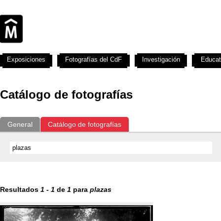
Exposiciones
Fotografías del CdF
Investigación
Educat
Catálogo de fotografías
General
Catálogo de fotografías
Resultados
1
-
1
de
1
para
plazas