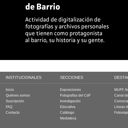
INSTITUCIONALES
SECCIONES
DESTA
Inicio
Exposiciones
MUFF, fes
Quiénes somos
Fotografías del CdF
Canal d
Suscripción
Investigación
Convoca
FAQ
Educativa
Líneas d
Contacto
Catálogo
Fotoviaj
Mediateca