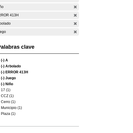
ño
RROR 413H
bolado
ego
alabras clave
(-)
A
(-)
Arbolado
(-)
ERROR 413H
(-)
Juego
(-)
Niño
17 (1)
CCZ (1)
Cerro (1)
Municipio (1)
Plaza (1)