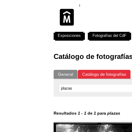
Exposiciones
Fotografías del CdF
Catálogo de fotografía
General
Catálogo de fotografías
Resultados
1
-
1
de
1
para
plazas