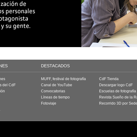
NES
DESTACADOS
nes
MUFF, festival de fotografía
CdF Tienda
as del CdF
Canal de YouTube
Descargar logo CdF
ión
Convocatorias
Escuelas de fotografía
Líneas de tiempo
Revista Sueño de la 
Fotoviaje
Recorrido 3D por Sed
a