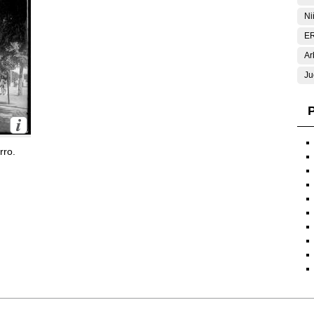
Ni
E
Ar
Ju
P
rro.