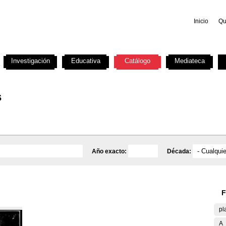
Inicio
Qu
Investigación
Educativa
Catálogo
Mediateca
s
Año exacto:
Década:
F
pl
A