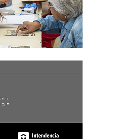
Razón
e CdF