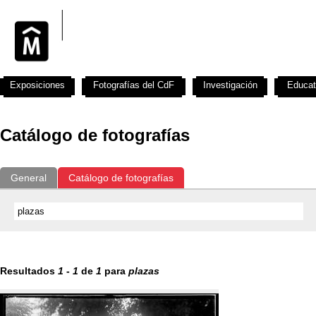
Exposiciones
Fotografías del CdF
Investigación
Educat
Catálogo de fotografías
General
Catálogo de fotografías
Resultados
1
-
1
de
1
para
plazas