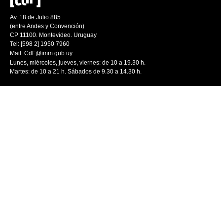
Av. 18 de Julio 885
(entre Andes y Convención)
CP 11100. Montevideo. Uruguay
Tel: [598 2] 1950 7960
Mail:
CdF@imm.gub.uy
Lunes, miércoles, jueves, viernes: de 10 a 19.30 h.
Martes: de 10 a 21 h. Sábados de 9.30 a 14.30 h.