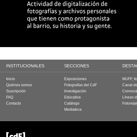
INSTITUCIONALES
SECCIONES
DESTA
Inicio
Exposiciones
MUFF, fes
Quiénes somos
Fotografías del CdF
Canal d
Suscripción
Investigación
Convoca
FAQ
Educativa
Líneas d
Contacto
Catálogo
Fotoviaj
Mediateca