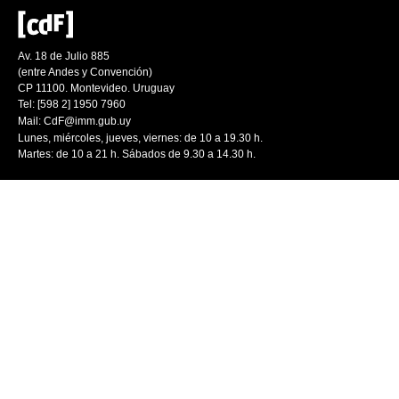
Av. 18 de Julio 885
(entre Andes y Convención)
CP 11100. Montevideo. Uruguay
Tel: [598 2] 1950 7960
Mail:
CdF@imm.gub.uy
Lunes, miércoles, jueves, viernes: de 10 a 19.30 h.
Martes: de 10 a 21 h. Sábados de 9.30 a 14.30 h.