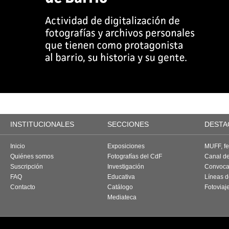
INSTITUCIONALES
SECCIONES
DESTA
Inicio
Exposiciones
MUFF, fes
Quiénes somos
Fotografías del CdF
Canal d
Suscripción
Investigación
Convoca
FAQ
Educativa
Líneas d
Contacto
Catálogo
Fotoviaj
Mediateca