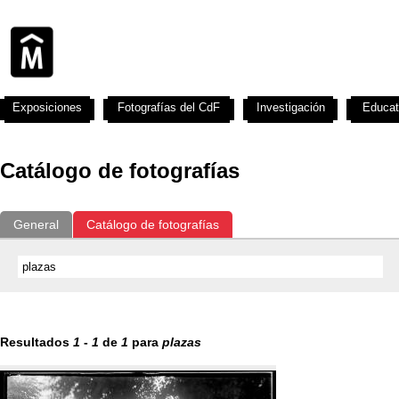
Exposiciones
Fotografías del CdF
Investigación
Educat
Catálogo de fotografías
General
Catálogo de fotografías
Resultados
1
-
1
de
1
para
plazas