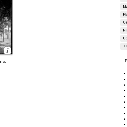
Mu
Pl
Ce
Ni
C
Ju
P
rro.