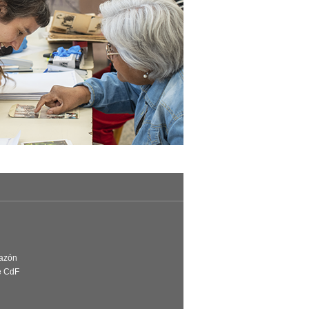
Razón
e CdF