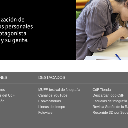
NES
DESTACADOS
nes
MUFF, festival de fotografía
CdF Tienda
as del CdF
Canal de YouTube
Descargar logo CdF
ión
Convocatorias
Escuelas de fotografía
Líneas de tiempo
Revista Sueño de la 
Fotoviaje
Recorrido 3D por Sed
a