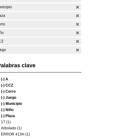
nicipio
aza
rro
ño
CZ
ego
alabras clave
(-)
A
(-)
CCZ
(-)
Cerro
(-)
Juego
(-)
Municipio
(-)
Niño
(-)
Plaza
17 (1)
Arbolado (1)
ERROR 413H (1)