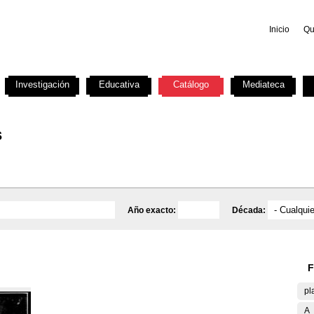
Inicio
Qu
Investigación
Educativa
Catálogo
Mediateca
s
Año exacto:
Década:
F
pl
A