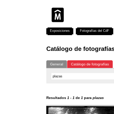
Exposiciones
Fotografías del CdF
Catálogo de fotografía
General
Catálogo de fotografías
Resultados
1
-
1
de
1
para
plazas