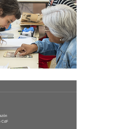
Razón
e CdF