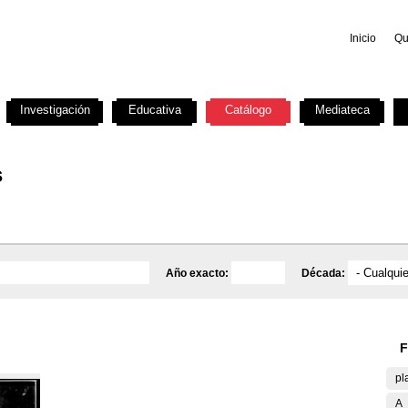
Inicio
Qu
Investigación
Educativa
Catálogo
Mediateca
s
Año exacto:
Década:
F
pl
A