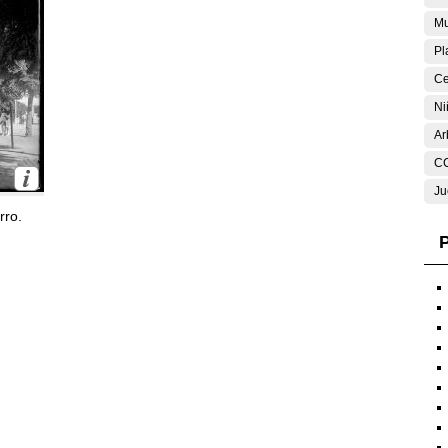
Mu
Pl
Ce
Ni
Ar
C
Ju
rro.
P