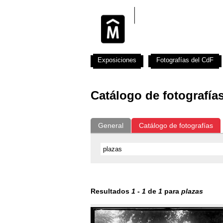
Exposiciones
Fotografías del CdF
Catálogo de fotografía
General
Catálogo de fotografías
Resultados
1
-
1
de
1
para
plazas