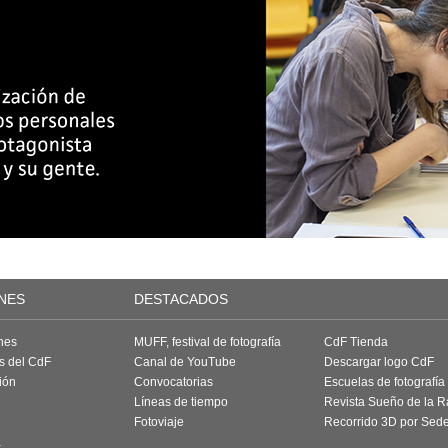
NES
DESTACADOS
nes
MUFF, festival de fotografía
CdF Tienda
as del CdF
Canal de YouTube
Descargar logo CdF
ión
Convocatorias
Escuelas de fotografía
Líneas de tiempo
Revista Sueño de la 
Fotoviaje
Recorrido 3D por Sed
a