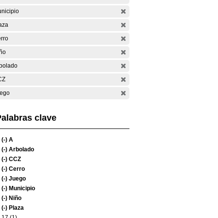
nicipio
aza
rro
ño
bolado
CZ
ego
alabras clave
(-)
A
(-)
Arbolado
(-)
CCZ
(-)
Cerro
(-)
Juego
(-)
Municipio
(-)
Niño
(-)
Plaza
17 (1)