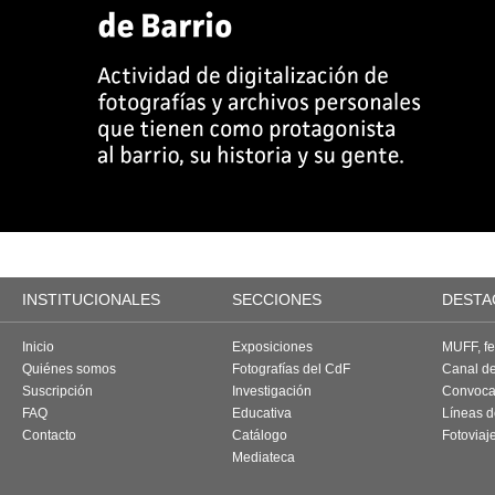
INSTITUCIONALES
SECCIONES
DESTA
Inicio
Exposiciones
MUFF, fes
Quiénes somos
Fotografías del CdF
Canal d
Suscripción
Investigación
Convoca
FAQ
Educativa
Líneas d
Contacto
Catálogo
Fotoviaj
Mediateca