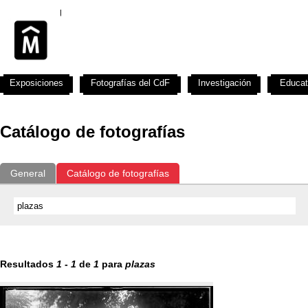
Exposiciones
Fotografías del CdF
Investigación
Educat
Catálogo de fotografías
General
Catálogo de fotografías
Resultados
1
-
1
de
1
para
plazas