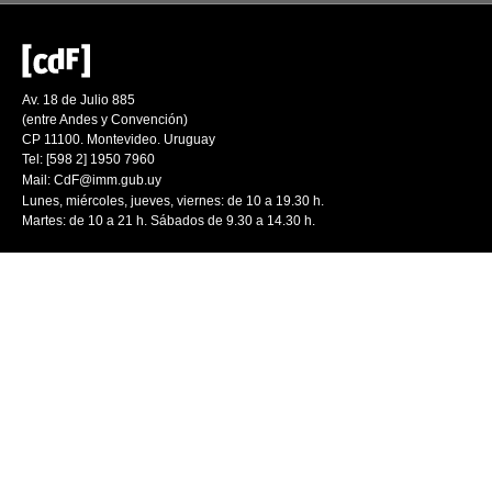
Av. 18 de Julio 885
(entre Andes y Convención)
CP 11100. Montevideo. Uruguay
Tel: [598 2] 1950 7960
Mail:
CdF@imm.gub.uy
Lunes, miércoles, jueves, viernes: de 10 a 19.30 h.
Martes: de 10 a 21 h. Sábados de 9.30 a 14.30 h.