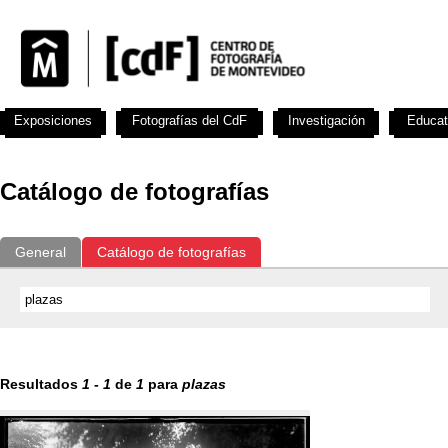
Exposiciones
Fotografías del CdF
Investigación
Educat
Catálogo de fotografías
General
Catálogo de fotografías
Resultados
1
-
1
de
1
para
plazas