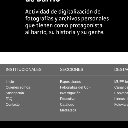
INSTITUCIONALES
SECCIONES
DESTA
Inicio
Exposiciones
MUFF, fes
Quiénes somos
Fotografías del CdF
Canal d
Suscripción
Investigación
Convoca
FAQ
Educativa
Líneas d
Contacto
Catálogo
Fotoviaj
Mediateca