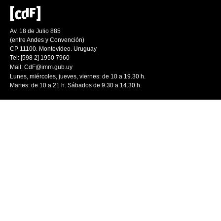
Av. 18 de Julio 885
(entre Andes y Convención)
CP 11100. Montevideo. Uruguay
Tel: [598 2] 1950 7960
Mail:
CdF@imm.gub.uy
Lunes, miércoles, jueves, viernes: de 10 a 19.30 h.
Martes: de 10 a 21 h. Sábados de 9.30 a 14.30 h.