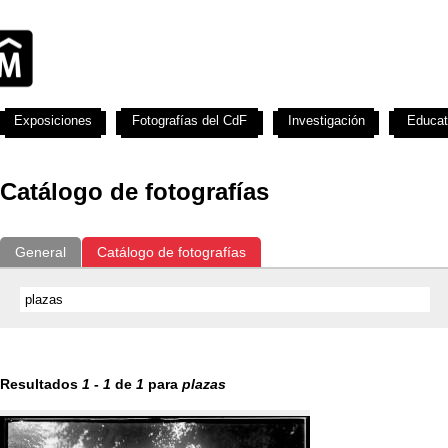
Exposiciones
Fotografías del CdF
Investigación
Educat
Catálogo de fotografías
General
Catálogo de fotografías
Resultados
1
-
1
de
1
para
plazas