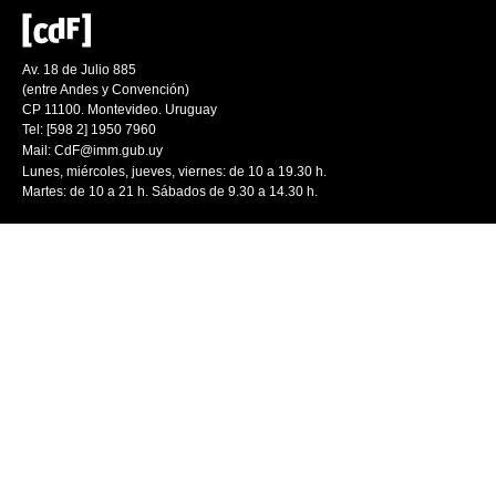
Av. 18 de Julio 885
(entre Andes y Convención)
CP 11100. Montevideo. Uruguay
Tel: [598 2] 1950 7960
Mail:
CdF@imm.gub.uy
Lunes, miércoles, jueves, viernes: de 10 a 19.30 h.
Martes: de 10 a 21 h. Sábados de 9.30 a 14.30 h.