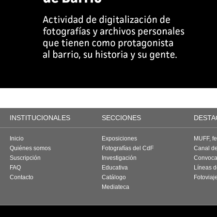
INSTITUCIONALES
SECCIONES
DESTA
Inicio
Exposiciones
MUFF, fes
Quiénes somos
Fotografías del CdF
Canal d
Suscripción
Investigación
Convoca
FAQ
Educativa
Líneas d
Contacto
Catálogo
Fotoviaj
Mediateca