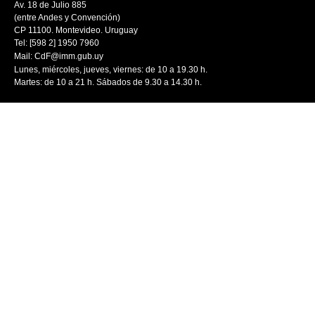
Av. 18 de Julio 885
(entre Andes y Convención)
CP 11100. Montevideo. Uruguay
Tel: [598 2] 1950 7960
Mail:
CdF@imm.gub.uy
Lunes, miércoles, jueves, viernes: de 10 a 19.30 h.
Martes: de 10 a 21 h. Sábados de 9.30 a 14.30 h.