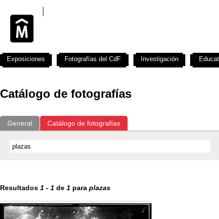
Exposiciones
Fotografías del CdF
Investigación
Educat
Catálogo de fotografías
General
Catálogo de fotografías
Resultados
1
-
1
de
1
para
plazas