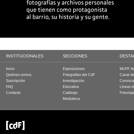
INSTITUCIONALES
SECCIONES
DESTA
Inicio
Exposiciones
MUFF, fes
Quiénes somos
Fotografías del CdF
Canal d
Suscripción
Investigación
Convoca
FAQ
Educativa
Líneas d
Contacto
Catálogo
Fotoviaj
Mediateca