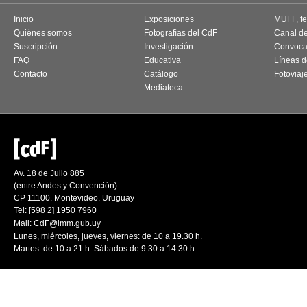
Inicio
Exposiciones
MUFF, fes
Quiénes somos
Fotografías del CdF
Canal d
Suscripción
Investigación
Convoca
FAQ
Educativa
Líneas d
Contacto
Catálogo
Fotoviaj
Mediateca
Av. 18 de Julio 885
(entre Andes y Convención)
CP 11100. Montevideo. Uruguay
Tel: [598 2] 1950 7960
Mail:
CdF@imm.gub.uy
Lunes, miércoles, jueves, viernes: de 10 a 19.30 h.
Martes: de 10 a 21 h. Sábados de 9.30 a 14.30 h.