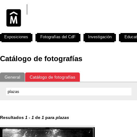
Exposiciones
Fotografías del CdF
Investigación
Educat
Catálogo de fotografías
General
Catálogo de fotografías
Resultados
1
-
1
de
1
para
plazas