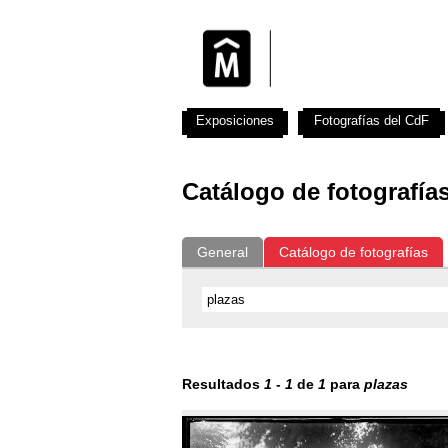
Exposiciones
Fotografías del CdF
Catálogo de fotografía
General
Catálogo de fotografías
Resultados
1
-
1
de
1
para
plazas