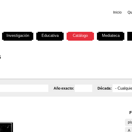
Inicio
Qu
Investigación
Educativa
Catálogo
Mediateca
s
Año exacto:
Década:
F
pl
A