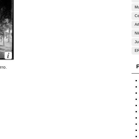
Mu
Ce
Ar
Ni
Ju
E
P
rro.