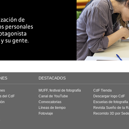
NES
DESTACADOS
nes
MUFF, festival de fotografía
CdF Tienda
as del CdF
Canal de YouTube
Descargar logo CdF
ión
Convocatorias
Escuelas de fotografía
Líneas de tiempo
Revista Sueño de la 
Fotoviaje
Recorrido 3D por Sed
a