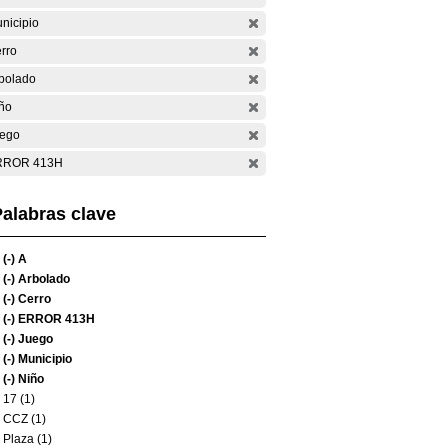
nicipio
rro
bolado
ño
ego
RROR 413H
alabras clave
(-)
A
(-)
Arbolado
(-)
Cerro
(-)
ERROR 413H
(-)
Juego
(-)
Municipio
(-)
Niño
17 (1)
CCZ (1)
Plaza (1)