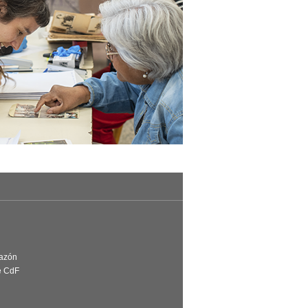
Razón
e CdF