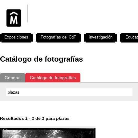
Exposiciones
Fotografías del CdF
Investigación
Educat
Catálogo de fotografías
General
Catálogo de fotografías
Resultados
1
-
1
de
1
para
plazas