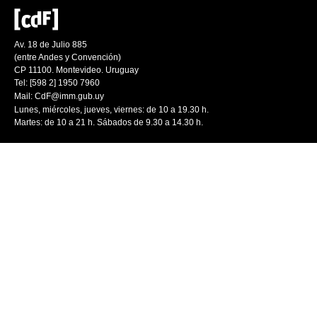
Av. 18 de Julio 885
(entre Andes y Convención)
CP 11100. Montevideo. Uruguay
Tel: [598 2] 1950 7960
Mail:
CdF@imm.gub.uy
Lunes, miércoles, jueves, viernes: de 10 a 19.30 h.
Martes: de 10 a 21 h. Sábados de 9.30 a 14.30 h.