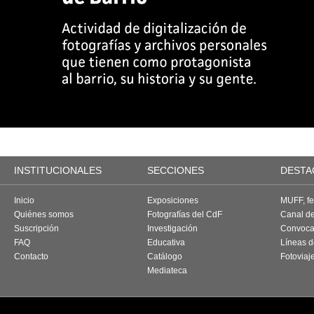
INSTITUCIONALES
SECCIONES
DESTA
Inicio
Exposiciones
MUFF, fes
Quiénes somos
Fotografías del CdF
Canal d
Suscripción
Investigación
Convoca
FAQ
Educativa
Líneas d
Contacto
Catálogo
Fotoviaj
Mediateca