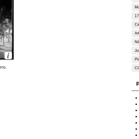
Mu
17
Ce
Ar
Ni
Ju
Pl
rro.
C
P