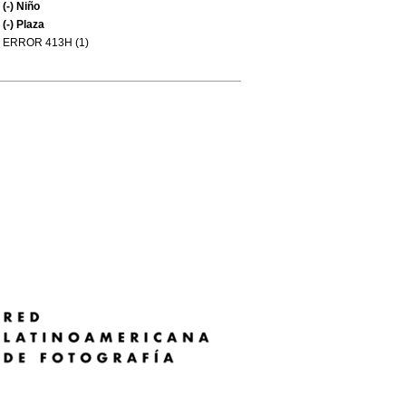
(-)
Niño
(-)
Plaza
ERROR 413H (1)