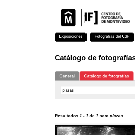
Exposiciones
Fotografías del CdF
Catálogo de fotografía
General
Catálogo de fotografías
Resultados
1
-
1
de
1
para
plazas