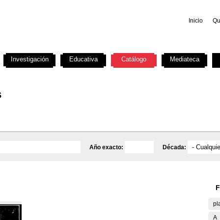
Inicio
Qu
Investigación
Educativa
Catálogo
Mediateca
s
Año exacto:
Década:
F
pl
A