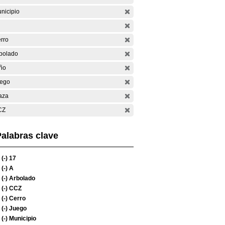
nicipio
rro
bolado
ño
ego
aza
CZ
alabras clave
(-)
17
(-)
A
(-)
Arbolado
(-)
CCZ
(-)
Cerro
(-)
Juego
(-)
Municipio