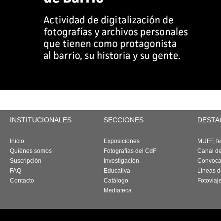
INSTITUCIONALES
SECCIONES
DESTA
Inicio
Exposiciones
MUFF, fes
Quiénes somos
Fotografías del CdF
Canal d
Suscripción
Investigación
Convoca
FAQ
Educativa
Líneas d
Contacto
Catálogo
Fotoviaj
Mediateca