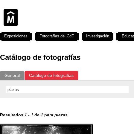
Exposiciones
Fotografías del CdF
Investigación
Educat
Catálogo de fotografías
General
Catálogo de fotografías
Resultados
1
-
1
de
1
para
plazas