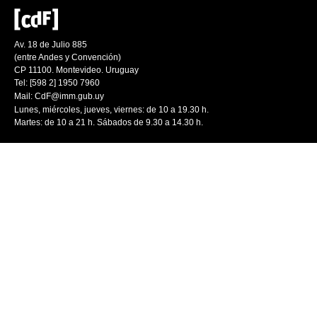
Av. 18 de Julio 885
(entre Andes y Convención)
CP 11100. Montevideo. Uruguay
Tel: [598 2] 1950 7960
Mail:
CdF@imm.gub.uy
Lunes, miércoles, jueves, viernes: de 10 a 19.30 h.
Martes: de 10 a 21 h. Sábados de 9.30 a 14.30 h.