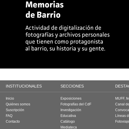
INSTITUCIONALES
SECCIONES
DESTA
Inicio
Exposiciones
MUFF, fes
Quiénes somos
Fotografías del CdF
Canal d
Suscripción
Investigación
Convoca
FAQ
Educativa
Líneas d
Contacto
Catálogo
Fotoviaj
Mediateca