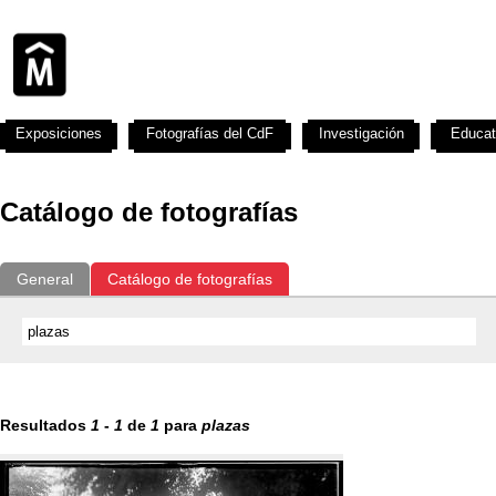
Exposiciones
Fotografías del CdF
Investigación
Educat
Catálogo de fotografías
General
Catálogo de fotografías
Resultados
1
-
1
de
1
para
plazas