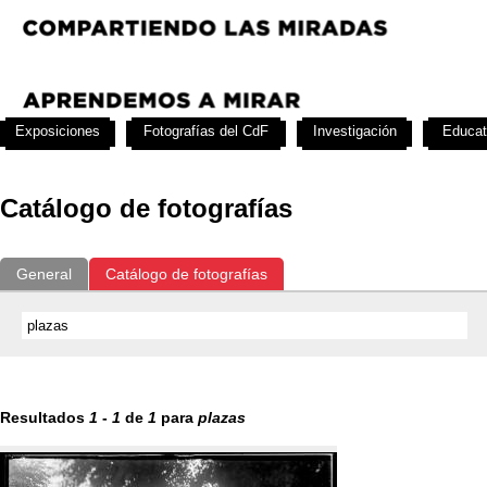
Exposiciones
Fotografías del CdF
Investigación
Educat
Catálogo de fotografías
General
Catálogo de fotografías
Resultados
1
-
1
de
1
para
plazas