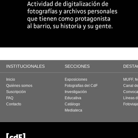
INSTITUCIONALES
SECCIONES
DESTA
Inicio
Exposiciones
MUFF, fes
Quiénes somos
Fotografías del CdF
Canal d
Suscripción
Investigación
Convoca
FAQ
Educativa
Líneas d
Contacto
Catálogo
Fotoviaj
Mediateca