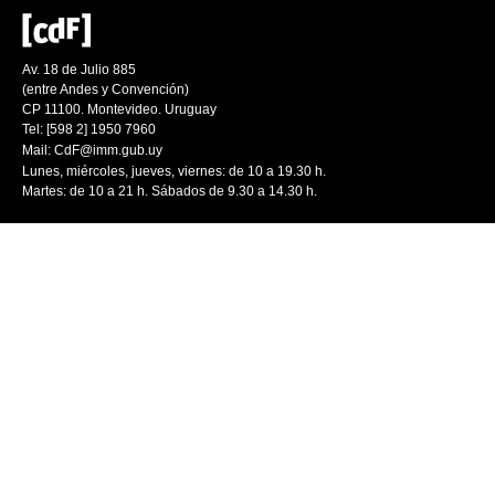
Av. 18 de Julio 885
(entre Andes y Convención)
CP 11100. Montevideo. Uruguay
Tel: [598 2] 1950 7960
Mail:
CdF@imm.gub.uy
Lunes, miércoles, jueves, viernes: de 10 a 19.30 h.
Martes: de 10 a 21 h. Sábados de 9.30 a 14.30 h.