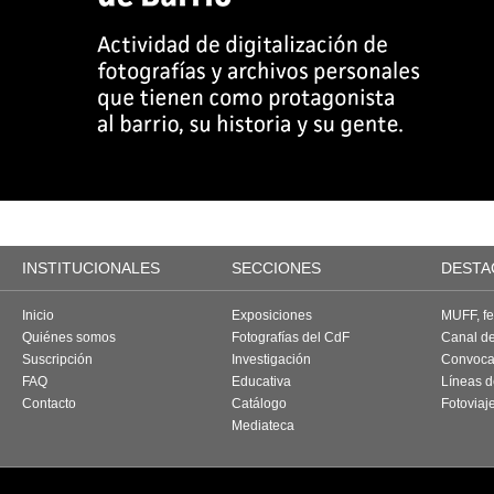
INSTITUCIONALES
SECCIONES
DESTA
Inicio
Exposiciones
MUFF, fes
Quiénes somos
Fotografías del CdF
Canal d
Suscripción
Investigación
Convoca
FAQ
Educativa
Líneas d
Contacto
Catálogo
Fotoviaj
Mediateca