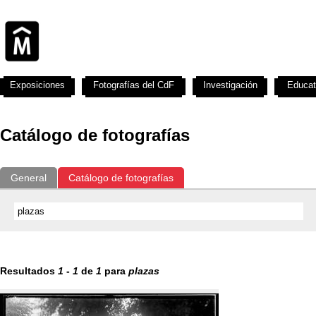
Exposiciones
Fotografías del CdF
Investigación
Educat
Catálogo de fotografías
General
Catálogo de fotografías
Resultados
1
-
1
de
1
para
plazas