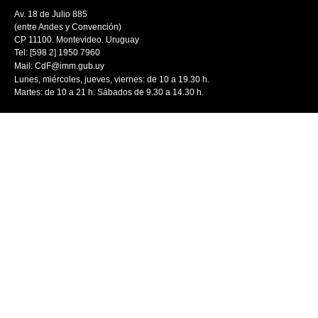
Av. 18 de Julio 885
(entre Andes y Convención)
CP 11100. Montevideo. Uruguay
Tel: [598 2] 1950 7960
Mail:
CdF@imm.gub.uy
Lunes, miércoles, jueves, viernes: de 10 a 19.30 h.
Martes: de 10 a 21 h. Sábados de 9.30 a 14.30 h.