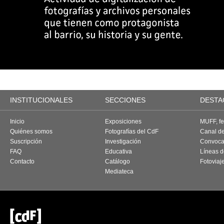
INSTITUCIONALES
SECCIONES
DESTA
Inicio
Exposiciones
MUFF, fes
Quiénes somos
Fotografías del CdF
Canal d
Suscripción
Investigación
Convoca
FAQ
Educativa
Líneas d
Contacto
Catálogo
Fotoviaj
Mediateca