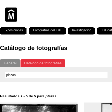
Exposiciones
Fotografías del CdF
Investigación
Educat
Catálogo de fotografías
General
Catálogo de fotografías
Resultados
1
-
5
de
5
para
plazas