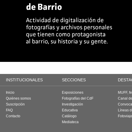
INSTITUCIONALES
SECCIONES
DESTA
Inicio
Exposiciones
MUFF, fes
Quiénes somos
Fotografías del CdF
Canal d
Suscripción
Investigación
Convoca
FAQ
Educativa
Líneas d
Contacto
Catálogo
Fotoviaj
Mediateca