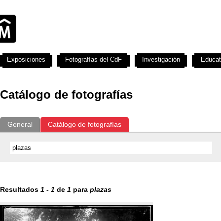
Exposiciones
Fotografías del CdF
Investigación
Educat
Catálogo de fotografías
General
Catálogo de fotografías
Resultados
1
-
1
de
1
para
plazas