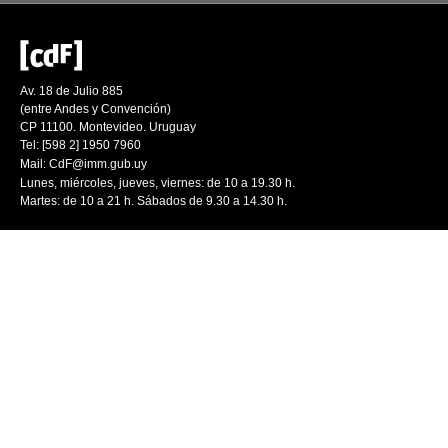
Av. 18 de Julio 885
(entre Andes y Convención)
CP 11100. Montevideo. Uruguay
Tel: [598 2] 1950 7960
Mail:
CdF@imm.gub.uy
Lunes, miércoles, jueves, viernes: de 10 a 19.30 h.
Martes: de 10 a 21 h. Sábados de 9.30 a 14.30 h.