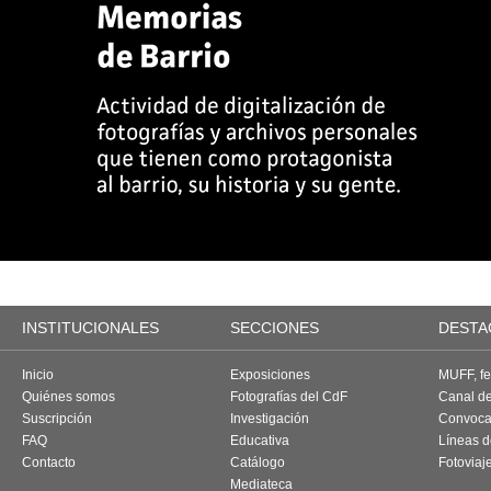
INSTITUCIONALES
SECCIONES
DESTA
Inicio
Exposiciones
MUFF, fes
Quiénes somos
Fotografías del CdF
Canal d
Suscripción
Investigación
Convoca
FAQ
Educativa
Líneas d
Contacto
Catálogo
Fotoviaj
Mediateca