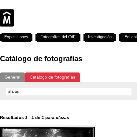
Exposiciones
Fotografías del CdF
Investigación
Educat
Catálogo de fotografías
General
Catálogo de fotografías
Resultados
1
-
1
de
1
para
plazas