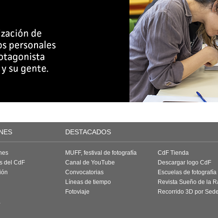
NES
DESTACADOS
nes
MUFF, festival de fotografía
CdF Tienda
as del CdF
Canal de YouTube
Descargar logo CdF
ión
Convocatorias
Escuelas de fotografía
Líneas de tiempo
Revista Sueño de la 
Fotoviaje
Recorrido 3D por Sed
a