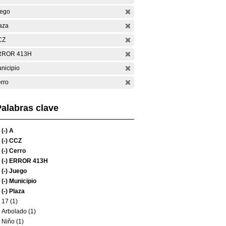
ego
aza
CZ
RROR 413H
nicipio
rro
alabras clave
(-)
A
(-)
CCZ
(-)
Cerro
(-)
ERROR 413H
(-)
Juego
(-)
Municipio
(-)
Plaza
17 (1)
Arbolado (1)
Niño (1)