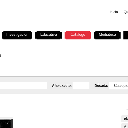
Inicio
Qu
Investigación
Educativa
Catálogo
Mediateca
s
Año exacto:
Década:
F
pl
A