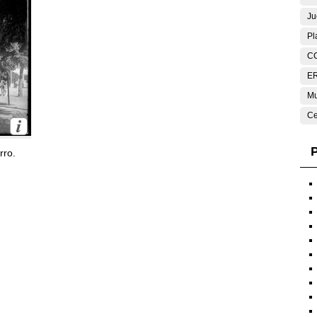
Ju
Pl
C
E
Mu
Ce
P
rro.