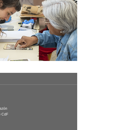
Razón
e CdF