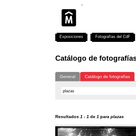
Exposiciones
Fotografías del CdF
Catálogo de fotografía
General
Catálogo de fotografías
Resultados
1
-
1
de
1
para
plazas