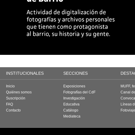
INSTITUCIONALES
SECCIONES
DESTA
Inicio
Exposiciones
MUFF, fes
Quiénes somos
Fotografías del CdF
Canal d
Suscripción
Investigación
Convoca
FAQ
Educativa
Líneas d
Contacto
Catálogo
Fotoviaj
Mediateca