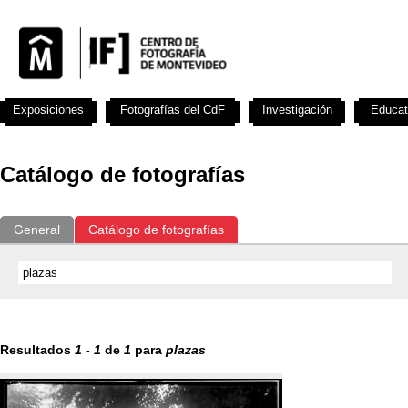
Exposiciones
Fotografías del CdF
Investigación
Educat
Catálogo de fotografías
General
Catálogo de fotografías
Resultados
1
-
1
de
1
para
plazas