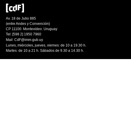
Av. 18 de Julio 885
(entre Andes y Convención)
CP 11100. Montevideo. Uruguay
Tel: [598 2] 1950 7960
Mail:
CdF@imm.gub.uy
Lunes, miércoles, jueves, viernes: de 10 a 19.30 h.
Martes: de 10 a 21 h. Sábados de 9.30 a 14.30 h.