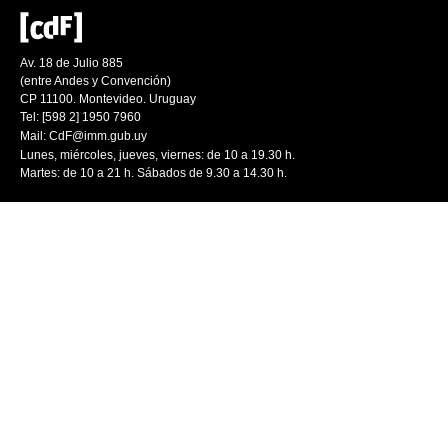
Av. 18 de Julio 885
(entre Andes y Convención)
CP 11100. Montevideo. Uruguay
Tel: [598 2] 1950 7960
Mail:
CdF@imm.gub.uy
Lunes, miércoles, jueves, viernes: de 10 a 19.30 h.
Martes: de 10 a 21 h. Sábados de 9.30 a 14.30 h.