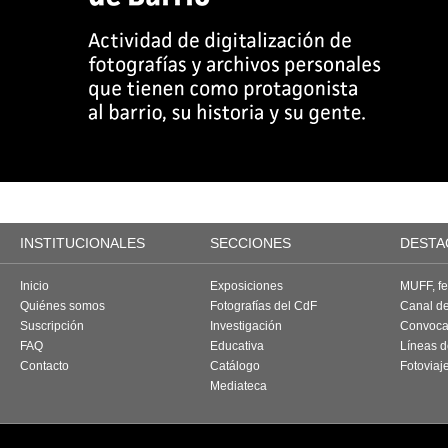
INSTITUCIONALES
SECCIONES
DESTA
Inicio
Exposiciones
MUFF, fes
Quiénes somos
Fotografías del CdF
Canal d
Suscripción
Investigación
Convoca
FAQ
Educativa
Líneas d
Contacto
Catálogo
Fotoviaj
Mediateca