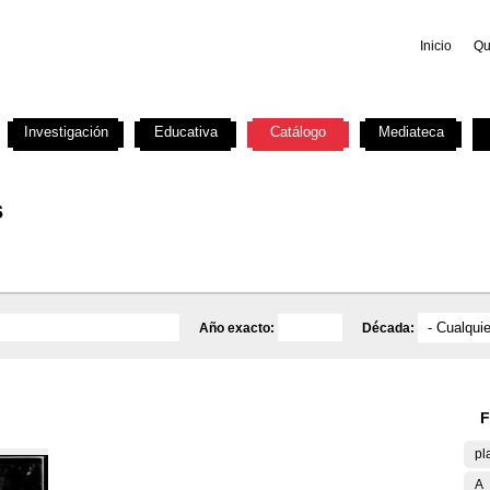
Inicio
Qu
Investigación
Educativa
Catálogo
Mediateca
s
Año exacto:
Década:
F
pl
A