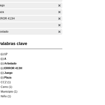
ego
aza
RROR 413H
bolado
alabras clave
(-)
17
(-)
A
(-)
Arbolado
(-)
ERROR 413H
(-)
Juego
(-)
Plaza
CCZ (1)
Cerro (1)
Municipio (1)
Niño (1)