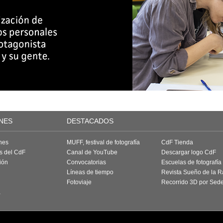
NES
DESTACADOS
nes
MUFF, festival de fotografía
CdF Tienda
as del CdF
Canal de YouTube
Descargar logo CdF
ión
Convocatorias
Escuelas de fotografía
Líneas de tiempo
Revista Sueño de la 
Fotoviaje
Recorrido 3D por Sed
a