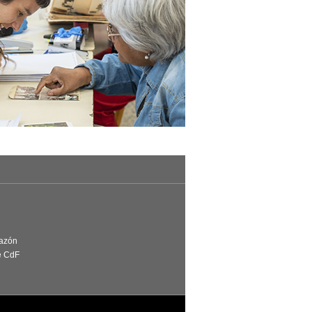
Razón
e CdF