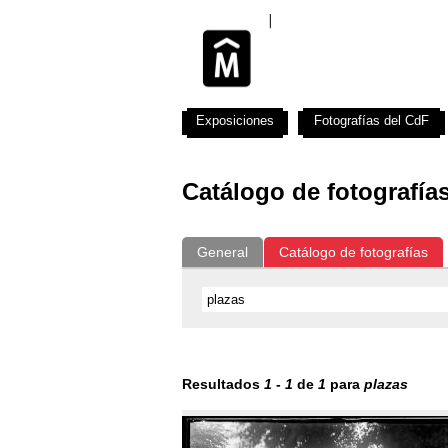
Exposiciones
Fotografías del CdF
Catálogo de fotografía
General
Catálogo de fotografías
Resultados
1
-
1
de
1
para
plazas