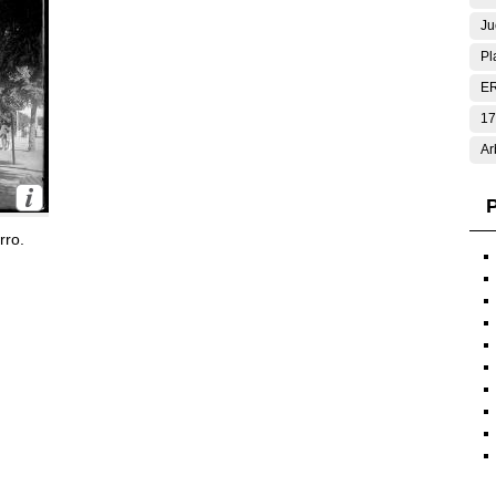
Ju
Pl
E
17
Ar
P
rro.