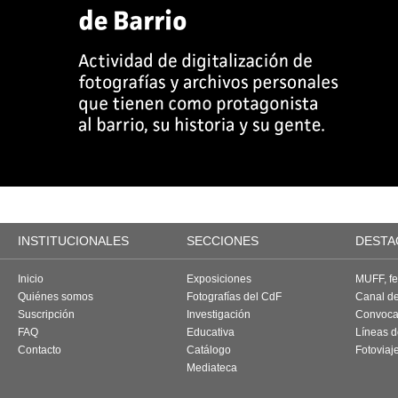
INSTITUCIONALES
SECCIONES
DESTA
Inicio
Exposiciones
MUFF, fes
Quiénes somos
Fotografías del CdF
Canal d
Suscripción
Investigación
Convoca
FAQ
Educativa
Líneas d
Contacto
Catálogo
Fotoviaj
Mediateca