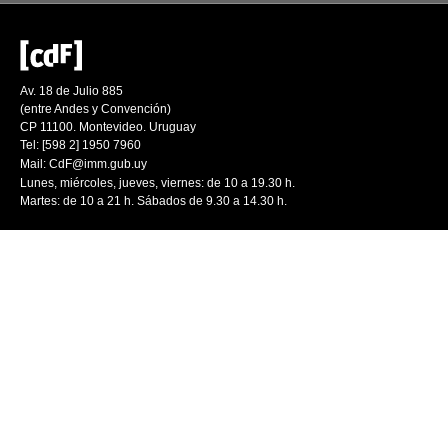
Av. 18 de Julio 885
(entre Andes y Convención)
CP 11100. Montevideo. Uruguay
Tel: [598 2] 1950 7960
Mail:
CdF@imm.gub.uy
Lunes, miércoles, jueves, viernes: de 10 a 19.30 h.
Martes: de 10 a 21 h. Sábados de 9.30 a 14.30 h.