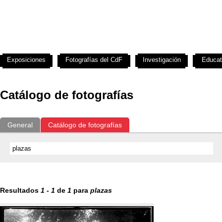
Exposiciones
Fotografías del CdF
Investigación
Educat
Catálogo de fotografías
General
Catálogo de fotografías
Resultados
1
-
1
de
1
para
plazas