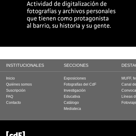
INSTITUCIONALES
SECCIONES
DESTA
Inicio
Exposiciones
MUFF, fes
Quiénes somos
Fotografías del CdF
Canal d
Suscripción
Investigación
Convoca
FAQ
Educativa
Líneas d
Contacto
Catálogo
Fotoviaj
Mediateca