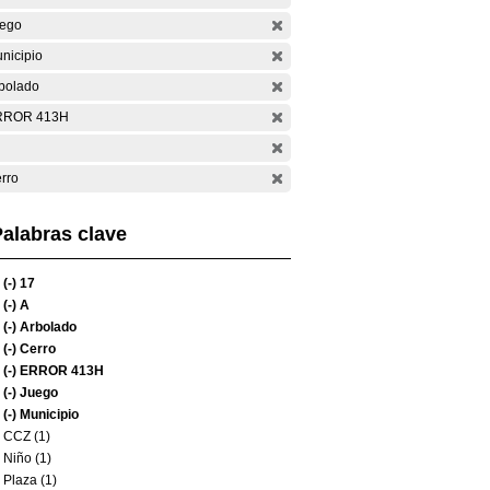
ego
nicipio
bolado
RROR 413H
rro
alabras clave
(-)
17
(-)
A
(-)
Arbolado
(-)
Cerro
(-)
ERROR 413H
(-)
Juego
(-)
Municipio
CCZ (1)
Niño (1)
Plaza (1)