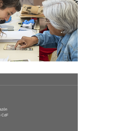
Razón
e CdF