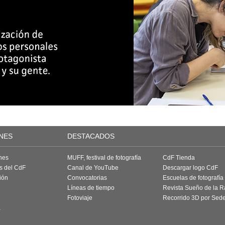
NES
DESTACADOS
nes
MUFF, festival de fotografía
CdF Tienda
as del CdF
Canal de YouTube
Descargar logo CdF
ión
Convocatorias
Escuelas de fotografía
Líneas de tiempo
Revista Sueño de la 
Fotoviaje
Recorrido 3D por Sed
a