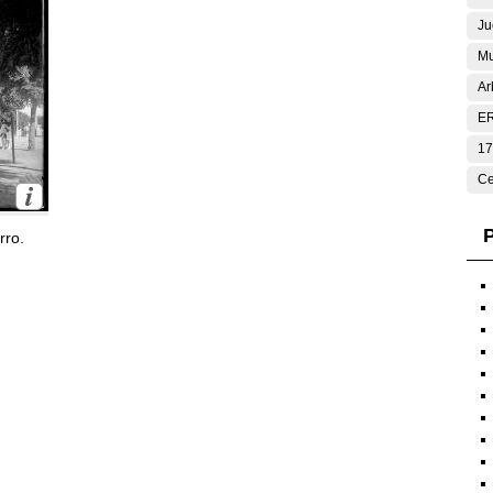
Ju
Mu
Ar
E
17
Ce
P
rro.