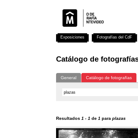
Exposiciones
Fotografías del CdF
Catálogo de fotografía
General
Catálogo de fotografías
Resultados
1
-
1
de
1
para
plazas