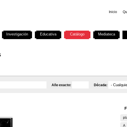
Inicio
Qu
Investigación
Educativa
Catálogo
Mediateca
s
Año exacto:
Década:
F
pl
A