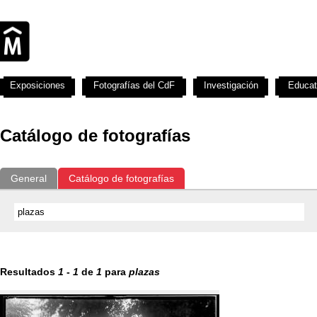
Exposiciones
Fotografías del CdF
Investigación
Educat
Catálogo de fotografías
General
Catálogo de fotografías
Resultados
1
-
1
de
1
para
plazas