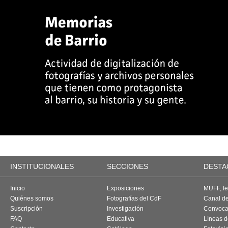
INSTITUCIONALES
SECCIONES
DESTA
Inicio
Exposiciones
MUFF, fes
Quiénes somos
Fotografías del CdF
Canal d
Suscripción
Investigación
Convoca
FAQ
Educativa
Líneas d