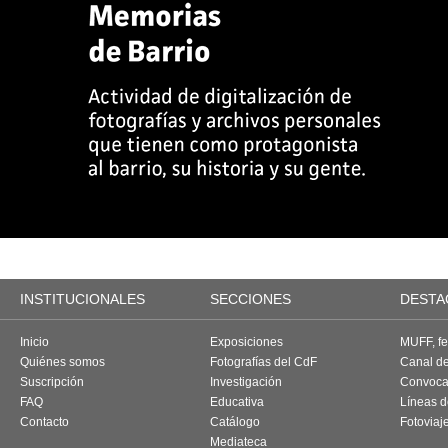
INSTITUCIONALES
SECCIONES
DESTA
Inicio
Exposiciones
MUFF, fes
Quiénes somos
Fotografías del CdF
Canal d
Suscripción
Investigación
Convoca
FAQ
Educativa
Líneas d
Contacto
Catálogo
Fotoviaj
Mediateca