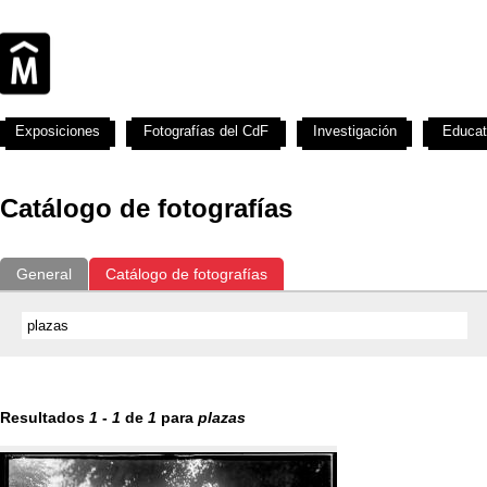
Exposiciones
Fotografías del CdF
Investigación
Educat
Catálogo de fotografías
General
Catálogo de fotografías
Resultados
1
-
1
de
1
para
plazas