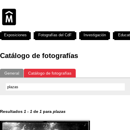
Exposiciones
Fotografías del CdF
Investigación
Educat
Catálogo de fotografías
General
Catálogo de fotografías
Resultados
1
-
1
de
1
para
plazas