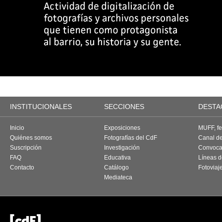
INSTITUCIONALES
SECCIONES
DESTA
Inicio
Exposiciones
MUFF, fes
Quiénes somos
Fotografías del CdF
Canal d
Suscripción
Investigación
Convoca
FAQ
Educativa
Líneas d
Contacto
Catálogo
Fotoviaj
Mediateca