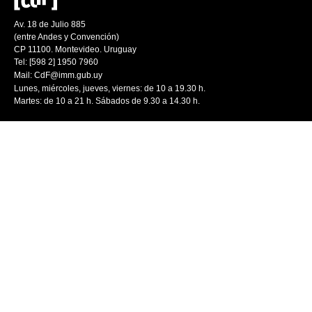
Av. 18 de Julio 885
(entre Andes y Convención)
CP 11100. Montevideo. Uruguay
Tel: [598 2] 1950 7960
Mail:
CdF@imm.gub.uy
Lunes, miércoles, jueves, viernes: de 10 a 19.30 h.
Martes: de 10 a 21 h. Sábados de 9.30 a 14.30 h.