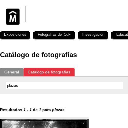
Exposiciones
Fotografías del CdF
Investigación
Educat
Catálogo de fotografías
General
Catálogo de fotografías
Resultados
1
-
1
de
1
para
plazas