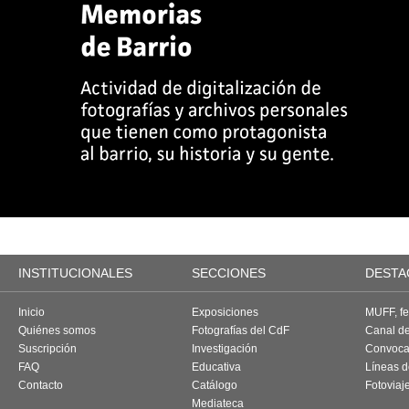
INSTITUCIONALES
SECCIONES
DESTA
Inicio
Exposiciones
MUFF, fes
Quiénes somos
Fotografías del CdF
Canal d
Suscripción
Investigación
Convoca
FAQ
Educativa
Líneas d
Contacto
Catálogo
Fotoviaj
Mediateca