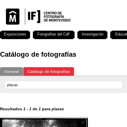
Exposiciones
Fotografías del CdF
Investigación
Educat
Catálogo de fotografías
General
Catálogo de fotografías
Resultados
1
-
1
de
1
para
plazas