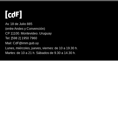
Av. 18 de Julio 885
(entre Andes y Convención)
CP 11100. Montevideo. Uruguay
Tel: [598 2] 1950 7960
Mail:
CdF@imm.gub.uy
Lunes, miércoles, jueves, viernes: de 10 a 19.30 h.
Martes: de 10 a 21 h. Sábados de 9.30 a 14.30 h.