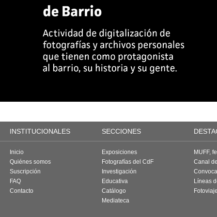
INSTITUCIONALES
SECCIONES
DESTA
Inicio
Exposiciones
MUFF, fes
Quiénes somos
Fotografías del CdF
Canal d
Suscripción
Investigación
Convoca
FAQ
Educativa
Líneas d
Contacto
Catálogo
Fotoviaj
Mediateca