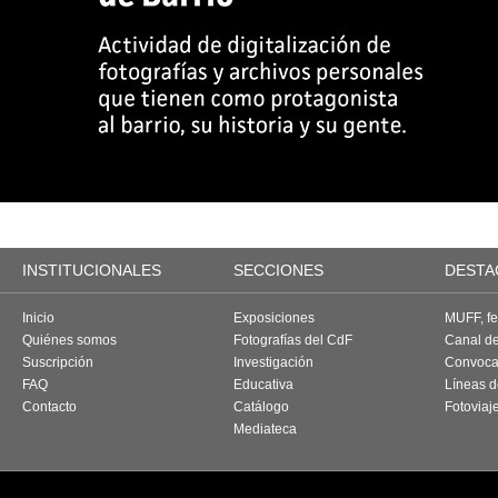
INSTITUCIONALES
SECCIONES
DESTA
Inicio
Exposiciones
MUFF, fes
Quiénes somos
Fotografías del CdF
Canal d
Suscripción
Investigación
Convoca
FAQ
Educativa
Líneas d
Contacto
Catálogo
Fotoviaj
Mediateca