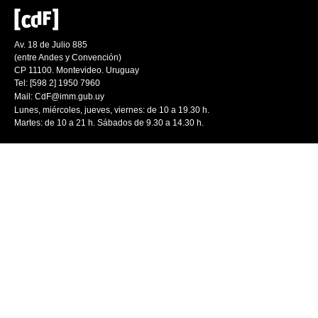
Av. 18 de Julio 885
(entre Andes y Convención)
CP 11100. Montevideo. Uruguay
Tel: [598 2] 1950 7960
Mail:
CdF@imm.gub.uy
Lunes, miércoles, jueves, viernes: de 10 a 19.30 h.
Martes: de 10 a 21 h. Sábados de 9.30 a 14.30 h.