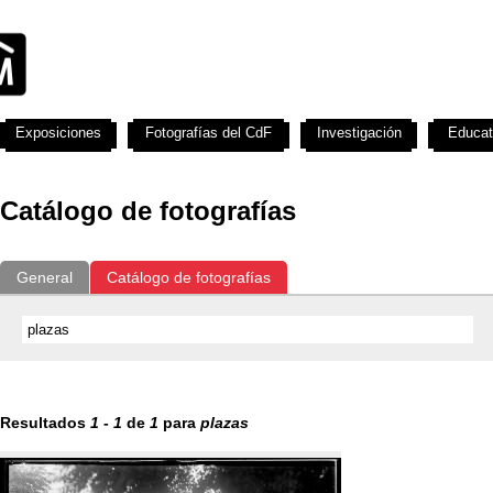
Exposiciones
Fotografías del CdF
Investigación
Educat
Catálogo de fotografías
General
Catálogo de fotografías
Resultados
1
-
1
de
1
para
plazas