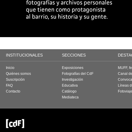
INSTITUCIONALES
SECCIONES
DESTA
Inicio
Exposiciones
MUFF, fes
Quiénes somos
Fotografías del CdF
Canal d
Suscripción
Investigación
Convoca
FAQ
Educativa
Líneas d
Contacto
Catálogo
Fotoviaj
Mediateca