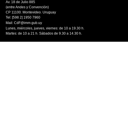
Av. 18 de Julio 885
(entre Andes y Convención)
CP 11100. Montevideo. Uruguay
Tel: [598 2] 1950 7960
Mail:
CdF@imm.gub.uy
Lunes, miércoles, jueves, viernes: de 10 a 19.30 h.
Martes: de 10 a 21 h. Sábados de 9.30 a 14.30 h.