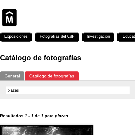
Exposiciones
Fotografías del CdF
Investigación
Educat
Catálogo de fotografías
General
Catálogo de fotografías
Resultados
1
-
1
de
1
para
plazas