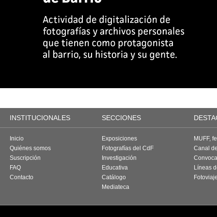
INSTITUCIONALES
SECCIONES
DESTA
Inicio
Exposiciones
MUFF, fes
Quiénes somos
Fotografías del CdF
Canal d
Suscripción
Investigación
Convoca
FAQ
Educativa
Líneas d
Contacto
Catálogo
Fotoviaj
Mediateca