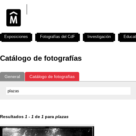
Exposiciones
Fotografías del CdF
Investigación
Educat
Catálogo de fotografías
General
Catálogo de fotografías
Resultados
1
-
1
de
1
para
plazas