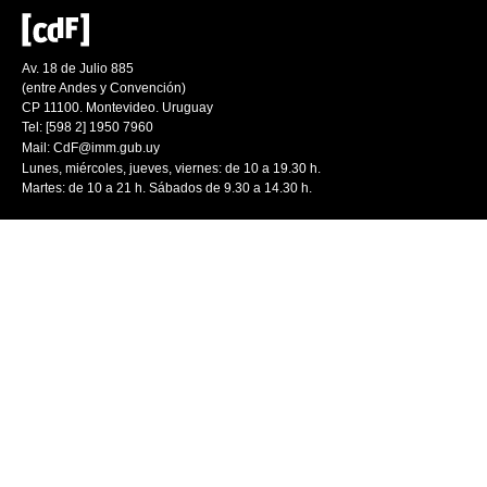
Av. 18 de Julio 885
(entre Andes y Convención)
CP 11100. Montevideo. Uruguay
Tel: [598 2] 1950 7960
Mail:
CdF@imm.gub.uy
Lunes, miércoles, jueves, viernes: de 10 a 19.30 h.
Martes: de 10 a 21 h. Sábados de 9.30 a 14.30 h.