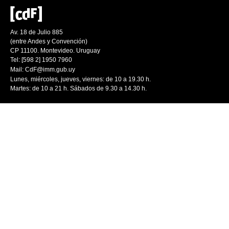
Av. 18 de Julio 885
(entre Andes y Convención)
CP 11100. Montevideo. Uruguay
Tel: [598 2] 1950 7960
Mail:
CdF@imm.gub.uy
Lunes, miércoles, jueves, viernes: de 10 a 19.30 h.
Martes: de 10 a 21 h. Sábados de 9.30 a 14.30 h.