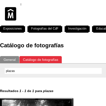
Exposiciones
Fotografías del CdF
Investigación
Educat
Catálogo de fotografías
General
Catálogo de fotografías
Resultados
1
-
1
de
1
para
plazas