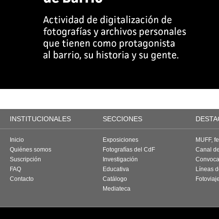
INSTITUCIONALES
SECCIONES
DESTA
Inicio
Exposiciones
MUFF, fes
Quiénes somos
Fotografías del CdF
Canal d
Suscripción
Investigación
Convoca
FAQ
Educativa
Líneas d
Contacto
Catálogo
Fotoviaj
Mediateca