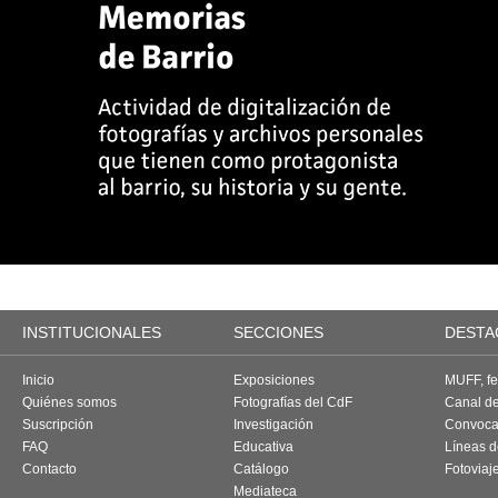
INSTITUCIONALES
SECCIONES
DESTA
Inicio
Exposiciones
MUFF, fes
Quiénes somos
Fotografías del CdF
Canal d
Suscripción
Investigación
Convoca
FAQ
Educativa
Líneas d
Contacto
Catálogo
Fotoviaj
Mediateca