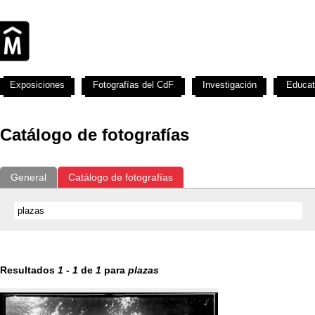
Exposiciones
Fotografías del CdF
Investigación
Educat
Catálogo de fotografías
General
Catálogo de fotografías
Resultados
1
-
1
de
1
para
plazas