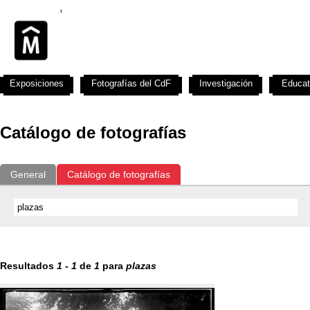
Exposiciones
Fotografías del CdF
Investigación
Educat
Catálogo de fotografías
General
Catálogo de fotografías
Resultados
1
-
1
de
1
para
plazas