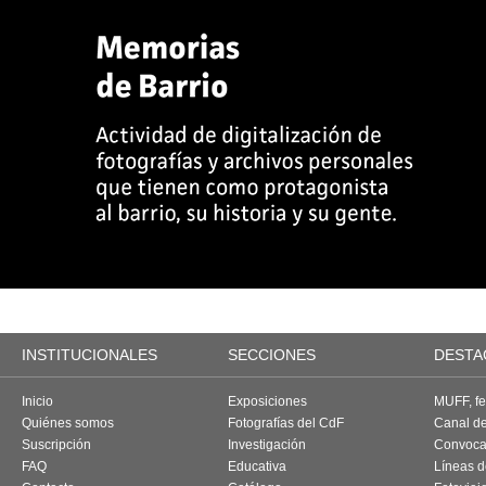
INSTITUCIONALES
SECCIONES
DESTA
Inicio
Exposiciones
MUFF, fes
Quiénes somos
Fotografías del CdF
Canal d
Suscripción
Investigación
Convoca
FAQ
Educativa
Líneas d