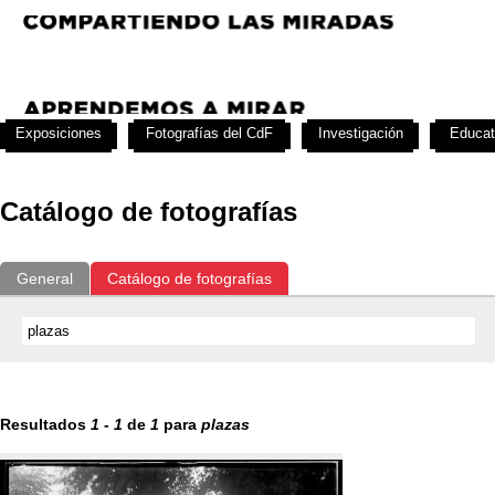
Exposiciones
Fotografías del CdF
Investigación
Educat
Catálogo de fotografías
General
Catálogo de fotografías
Resultados
1
-
1
de
1
para
plazas