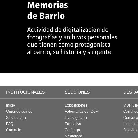
INSTITUCIONALES
SECCIONES
DESTA
Inicio
Exposiciones
MUFF, fes
Quiénes somos
Fotografías del CdF
Canal d
Suscripción
Investigación
Convoca
FAQ
Educativa
Líneas d
Contacto
Catálogo
Fotoviaj
Mediateca