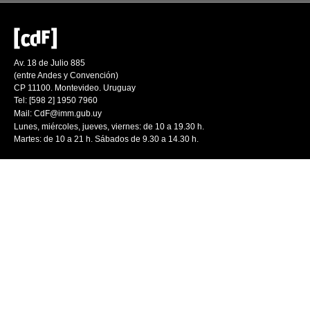
Av. 18 de Julio 885
(entre Andes y Convención)
CP 11100. Montevideo. Uruguay
Tel: [598 2] 1950 7960
Mail:
CdF@imm.gub.uy
Lunes, miércoles, jueves, viernes: de 10 a 19.30 h.
Martes: de 10 a 21 h. Sábados de 9.30 a 14.30 h.