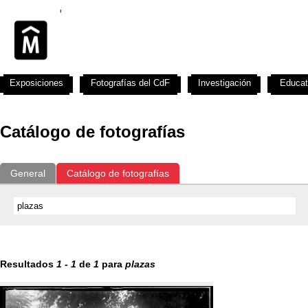
Exposiciones
Fotografías del CdF
Investigación
Educat
Catálogo de fotografías
General
Catálogo de fotografías
Resultados
1
-
1
de
1
para
plazas