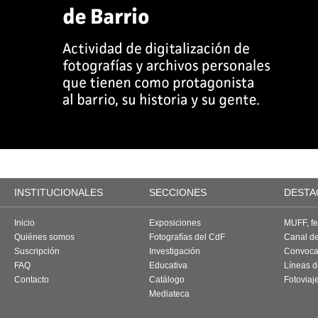
INSTITUCIONALES
SECCIONES
DESTA
Inicio
Exposiciones
MUFF, fes
Quiénes somos
Fotografías del CdF
Canal d
Suscripción
Investigación
Convoca
FAQ
Educativa
Líneas d
Contacto
Catálogo
Fotoviaj
Mediateca