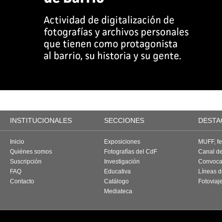
INSTITUCIONALES
SECCIONES
DESTA
Inicio
Exposiciones
MUFF, fes
Quiénes somos
Fotografías del CdF
Canal d
Suscripción
Investigación
Convoca
FAQ
Educativa
Líneas d
Contacto
Catálogo
Fotoviaj
Mediateca