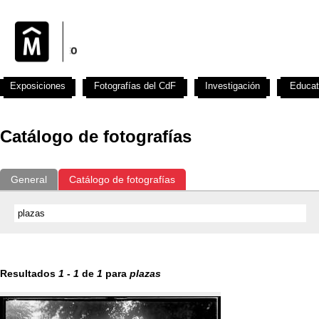
Exposiciones
Fotografías del CdF
Investigación
Educat
Catálogo de fotografías
General
Catálogo de fotografías
Resultados
1
-
1
de
1
para
plazas