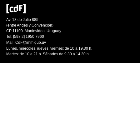
Av. 18 de Julio 885
(entre Andes y Convención)
CP 11100. Montevideo. Uruguay
Tel: [598 2] 1950 7960
Mail:
CdF@imm.gub.uy
Lunes, miércoles, jueves, viernes: de 10 a 19.30 h.
Martes: de 10 a 21 h. Sábados de 9.30 a 14.30 h.